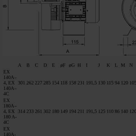
A
B
C
D
E
øF
øG
H
I
J
K
L
M
N
EX
140A–
4, EX
301
262
227
285
154
118
158
231
191,5
130
115
94
120
10
140A–
4C
EX
180A–
4, EX
314
233
261
302
180
149
194
211
191,5
125
110
86
140
12
180 A-
4C
EX
140A-