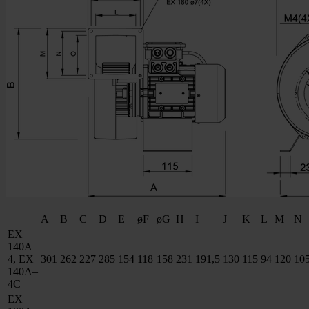
A
B
C
D
E
øF
øG
H
I
J
K
L
M
N
EX
140A–
4, EX
301
262
227
285
154
118
158
231
191,5
130
115
94
120
10
140A–
4C
EX