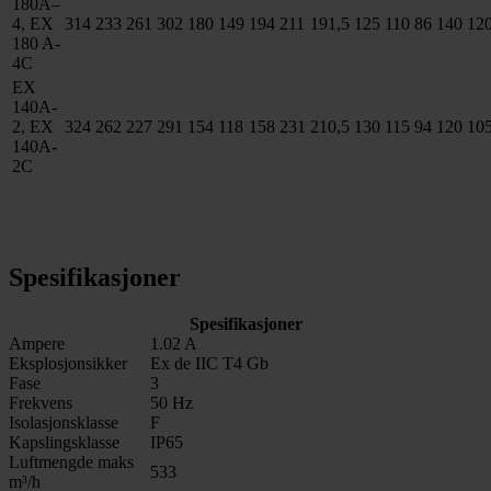
180A–
4, EX
314
233
261
302
180
149
194
211
191,5
125
110
86
140
12
180 A-
4C
EX
140A-
2, EX
324
262
227
291
154
118
158
231
210,5
130
115
94
120
10
140A-
2C
Spesifikasjoner
Spesifikasjoner
Ampere
1.02 A
Eksplosjonsikker
Ex de IIC T4 Gb
Fase
3
Frekvens
50 Hz
Isolasjonsklasse
F
Kapslingsklasse
IP65
Luftmengde maks
533
m³/h