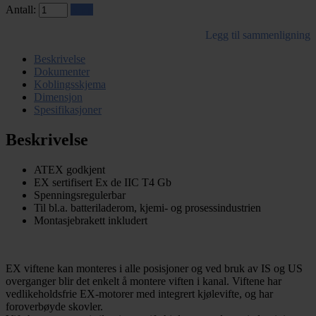
Antall:
Kjøp
Legg til sammenligning
Beskrivelse
Dokumenter
Koblingsskjema
Dimensjon
Spesifikasjoner
Beskrivelse
ATEX godkjent
EX sertifisert Ex de IIC T4 Gb
Spenningsregulerbar
Til bl.a. batteriladerom, kjemi- og prosessindustrien
Montasjebrakett inkludert
EX viftene kan monteres i alle posisjoner og ved bruk av IS og US
overganger blir det enkelt å montere viften i kanal. Viftene har
vedlikeholdsfrie EX-motorer med integrert kjølevifte, og har
foroverbøyde skovler.