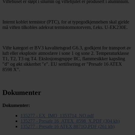
Viftehuset er støpt i silumin og viftehjulet er produsert i aluminium.
Internt koblet termistor (PTC), for at typegodkjennelsen skal gjelde
må viften tilkobles adekvat termistormotorvern, f.eks. U-EK230E.
Vifte kategori er BV3 kavalitetsgrad G6.3, godkjent for transport av
luft eller eksplosiv atmosfære i sone 1 og sone 2. Temperaturklasse
T1, T2, T3 og T4. Ekslosjonsgruppe IIC, flammesikker kapsling
"d" og økt sikkerhet "e". EU sertifisering er "Presafe 16 ATEX
8598 X".
Dokumenter
Dokumenter:
135277 - EX_IMO_1353714_NO.pdf
135277 - Presafe 16_ATEX_8598_X.PDF (304 kb)
135277 - Presafe 16 ATEX 8871Q.PDF (261 kb)