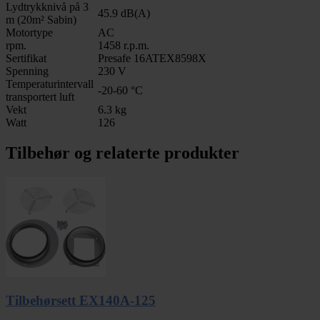
Lydtrykknivå på 3
45.9 dB(A)
m (20m² Sabin)
Motortype
AC
rpm.
1458 r.p.m.
Sertifikat
Presafe 16ATEX8598X
Spenning
230 V
Temperaturintervall
-20-60 °C
transportert luft
Vekt
6.3 kg
Watt
126
Tilbehør og relaterte produkter
Tilbehørsett EX140A-125