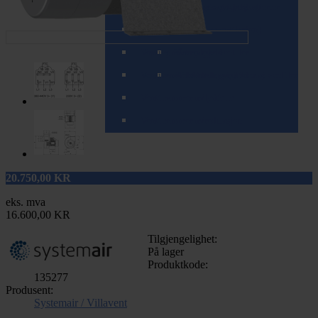
Spirorør (teleskopisk/zoom)
Tilbehør til varme- og kjølebatterier
Ventiler (balansert ventilasjon)
Spjeld
Ventiler (mekanisk ventilasjon)
T-rør og Påstikk
Ventilrammer
Brannspjeld
Komplette ventiler
Veggkanaler (teleskopisk/zoom)
Ventilrammer m/alukanal
Tilbakeslagsspjeld
Tilbehør for mekaniske ventiler
Ventilrammer m/lydfelle
Ventilrammer m/reduksjon
20.750,00
KR
eks. mva
16.600,00 KR
Tilgjengelighet:
På lager
Produktkode:
135277
Produsent:
Systemair / Villavent