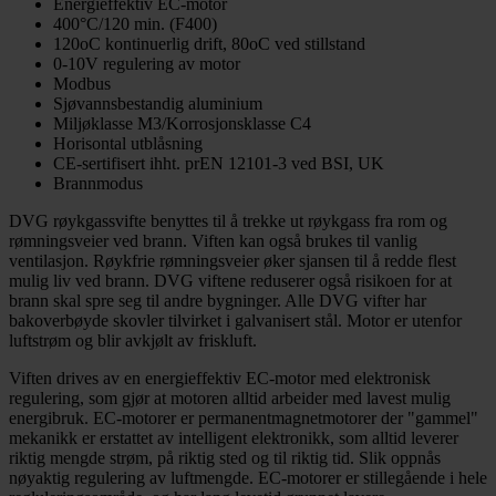
Energieffektiv EC-motor
400°C/120 min. (F400)
120oC kontinuerlig drift, 80oC ved stillstand
0-10V regulering av motor
Modbus
Sjøvannsbestandig aluminium
Miljøklasse M3/Korrosjonsklasse C4
Horisontal utblåsning
CE-sertifisert ihht. prEN 12101-3 ved BSI, UK
Brannmodus
DVG røykgassvifte benyttes til å trekke ut røykgass fra rom og
rømningsveier ved brann. Viften kan også brukes til vanlig
ventilasjon. Røykfrie rømningsveier øker sjansen til å redde flest
mulig liv ved brann. DVG viftene reduserer også risikoen for at
brann skal spre seg til andre bygninger. Alle DVG vifter har
bakoverbøyde skovler tilvirket i galvanisert stål. Motor er utenfor
luftstrøm og blir avkjølt av friskluft.
Viften drives av en energieffektiv EC-motor med elektronisk
regulering, som gjør at motoren alltid arbeider med lavest mulig
energibruk. EC-motorer er permanentmagnetmotorer der "gammel"
mekanikk er erstattet av intelligent elektronikk, som alltid leverer
riktig mengde strøm, på riktig sted og til riktig tid. Slik oppnås
nøyaktig regulering av luftmengde. EC-motorer er stillegående i hele