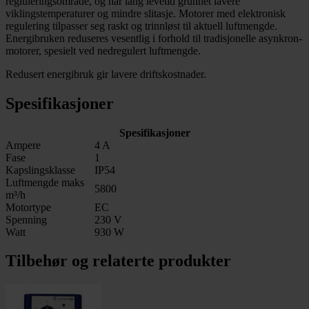
regluleringsområde, og har lang levetid grunnet lavere
viklingstemperaturer og mindre slitasje. Motorer med elektronisk
regulering tilpasser seg raskt og trinnløst til aktuell luftmengde.
Energibruken reduseres vesentlig i forhold til tradisjonelle asynkron-
motorer, spesielt ved nedregulert luftmengde.
Redusert energibruk gir lavere driftskostnader.
Spesifikasjoner
Spesifikasjoner
Ampere
4 A
Fase
1
Kapslingsklasse
IP54
Luftmengde maks
5800
m³/h
Motortype
EC
Spenning
230 V
Watt
930 W
Tilbehør og relaterte produkter