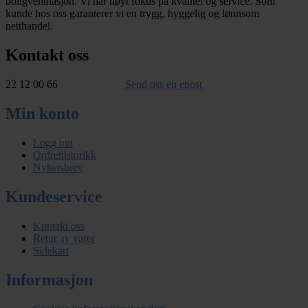
boligventilasjon. Vi har høyt fokus på kvalitet og service. Som
kunde hos oss garanterer vi en trygg, hyggelig og lønnsom
netthandel.
Kontakt oss
22 12 00 66
Send oss en epost
Min konto
Logg inn
Ordrehistorikk
Nyhetsbrev
Kundeservice
Kontakt oss
Retur av varer
Sidekart
Informasjon