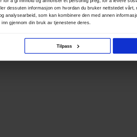
 for å gi innhold og annonser et personlig preg, for å levere sos
deler dessuten informasjon om hvordan du bruker nettstedet vårt,
og analysearbeid, som kan kombinere den med annen informasjon d
 inn gjennom din bruk av tjenestene deres.
Tilpass