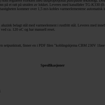
som regulerer effekten med tidsproposjonal puls/pause teknologi. Dette
es inn på et ratt på utsiden av lokket. Leveres med kanalføler TG-K330 (
tigheten kommer over 1,5 m/s kobles varmeelementene automatisk inn ig
 i aluzink belagt stål med varmeelement i rustfritt stål. Leveres med 
 ved ca. 120 oC og har manuell reset.
 uten setpunktratt, finner en i PDF filen "koblingskjema CBM 230V 1fa
Spesifikasjoner
g