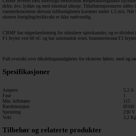
CBMF leveres med innebygd elektronisk temperaturregulator (tyristor) 
deler, dvs. lydløs og med minimal slitasje. Tilluftstemperaturen still
varmeelementene dersom lufthastigheten kommer under 1,5 m/s. Når has
ekstern forrigling/trykkvakt er ikke nødvendig.
CBMF har nippelanslutning for sirkulære spirokanaler, og er tilvirket
F1 bryter ved 60 oC og har automatisk reset, branntermostat F2 bryter
Full oversikt over tilkoblingsmuligheter for eksterne følere, med og
Spesifikasjoner
Ampere
5.2 A
Fase
1
Min. luftstrøm
115
Rørdimensjon
Ø160
Spenning
230 V
Vekt
3,2 K
Tilbehør og relaterte produkter