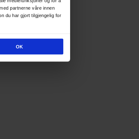
iale mediefunksjoner og for å
 med partnerne våre innen
u har gjort tilgjengelig for
OK