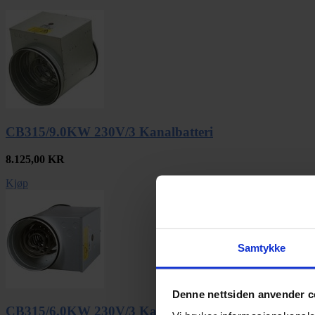
CB315/9.0KW 230V/3 Kanalbatteri
8.125,00
KR
Kjøp
Samtykke
Denne nettsiden anvender c
CB315/6.0KW 230V/3 Kanalbatteri