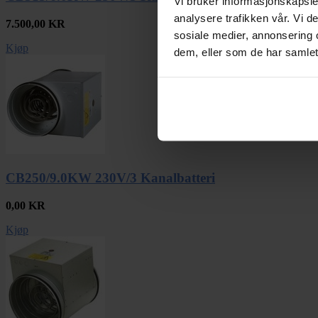
Vi bruker informasjonskapsler
analysere trafikken vår. Vi 
7.500,00
KR
sosiale medier, annonsering 
Kjøp
dem, eller som de har samlet
CB250/9.0KW 230V/3 Kanalbatteri
0,00
KR
Kjøp