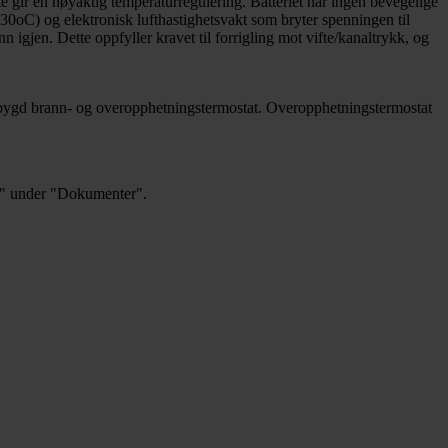
 gir en nøyaktig temperaturregulering. Batteriet har ingen bevegelige
0-30oC) og elektronisk lufthastighetsvakt som bryter spenningen til
jen. Dette oppfyller kravet til forrigling mot vifte/kanaltrykk, og
innebygd brann- og overopphetningstermostat. Overopphetningstermostat
se" under "Dokumenter".