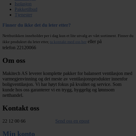
Isolasjon
Pakketilbud
Tjenester
Finner du ikke det du leter etter?
Nettbutikken inneholder per i dag kun et lite utvalg av vårt sortiment. Finner du
eller på
ikke produktet du leter etter,
ta kontakt med oss her
telefon 22120066
Om oss
Makitech AS leverer komplette pakker for balansert ventilasjon med
varmegjenvinning og det meste av ventilasjonsprodukter innenfor
boligventilasjon. Vi har høyt fokus på kvalitet og service. Som
kunde hos oss garanterer vi en trygg, hyggelig og lønnsom
netthandel.
Kontakt oss
22 12 00 66
Send oss en epost
Min konto