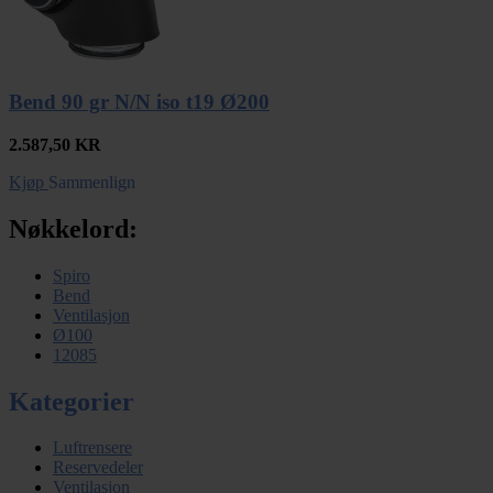
Bend 90 gr N/N iso t19 Ø200
2.587,50
KR
Kjøp
Sammenlign
Nøkkelord:
Spiro
Bend
Ventilasjon
Ø100
12085
Kategorier
Luftrensere
Reservedeler
Ventilasjon