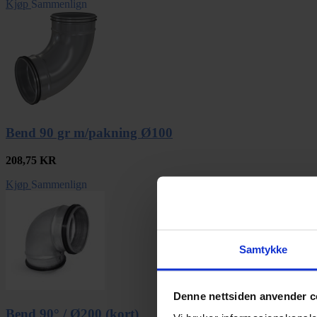
Kjøp
Sammenlign
Bend 90 gr m/pakning Ø100
208,75
KR
Kjøp
Sammenlign
Samtykke
Denne nettsiden anvender c
Bend 90° / Ø200 (kort)