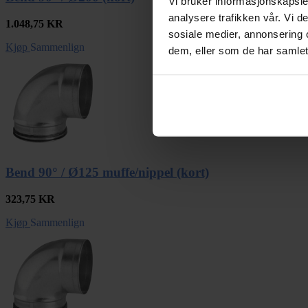
Vi bruker informasjonskapsler
analysere trafikken vår. Vi 
1.048,75
KR
sosiale medier, annonsering 
Kjøp
Sammenlign
dem, eller som de har samlet
Bend 90° / Ø125 muffe/nippel (kort)
323,75
KR
Kjøp
Sammenlign