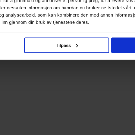
 for å gi innhold og annonser et personlig preg, for å levere sos
deler dessuten informasjon om hvordan du bruker nettstedet vårt,
og analysearbeid, som kan kombinere den med annen informasjon d
 inn gjennom din bruk av tjenestene deres.
Tilpass