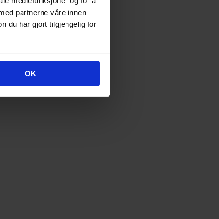
iale mediefunksjoner og for å
 med partnerne våre innen
u har gjort tilgjengelig for
OK