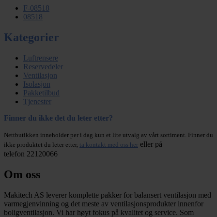
F-08518
08518
Kategorier
Luftrensere
Reservedeler
Ventilasjon
Isolasjon
Pakketilbud
Tjenester
Finner du ikke det du leter etter?
Nettbutikken inneholder per i dag kun et lite utvalg av vårt sortiment. Finner du
eller på
ikke produktet du leter etter,
ta kontakt med oss her
telefon 22120066
Om oss
Makitech AS leverer komplette pakker for balansert ventilasjon med
varmegjenvinning og det meste av ventilasjonsprodukter innenfor
boligventilasjon. Vi har høyt fokus på kvalitet og service. Som