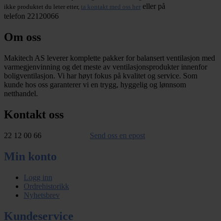
eller på
ikke produktet du leter etter,
ta kontakt med oss her
telefon 22120066
Om oss
Makitech AS leverer komplette pakker for balansert ventilasjon med
varmegjenvinning og det meste av ventilasjonsprodukter innenfor
boligventilasjon. Vi har høyt fokus på kvalitet og service. Som
kunde hos oss garanterer vi en trygg, hyggelig og lønnsom
netthandel.
Kontakt oss
22 12 00 66
Send oss en epost
Min konto
Logg inn
Ordrehistorikk
Nyhetsbrev
Kundeservice