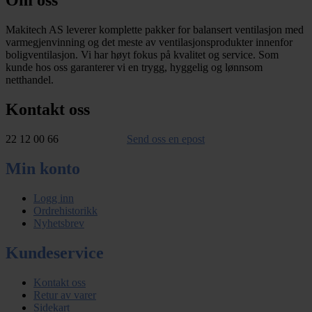
Om oss
Makitech AS leverer komplette pakker for balansert ventilasjon med
varmegjenvinning og det meste av ventilasjonsprodukter innenfor
boligventilasjon. Vi har høyt fokus på kvalitet og service. Som
kunde hos oss garanterer vi en trygg, hyggelig og lønnsom
netthandel.
Kontakt oss
22 12 00 66
Send oss en epost
Min konto
Logg inn
Ordrehistorikk
Nyhetsbrev
Kundeservice
Kontakt oss
Retur av varer
Sidekart