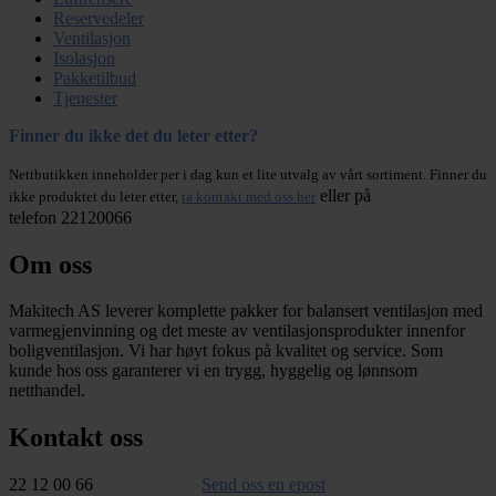
Reservedeler
Ventilasjon
Isolasjon
Pakketilbud
Tjenester
Finner du ikke det du leter etter?
Nettbutikken inneholder per i dag kun et lite utvalg av vårt sortiment. Finner du
eller på
ikke produktet du leter etter,
ta kontakt med oss her
telefon 22120066
Om oss
Makitech AS leverer komplette pakker for balansert ventilasjon med
varmegjenvinning og det meste av ventilasjonsprodukter innenfor
boligventilasjon. Vi har høyt fokus på kvalitet og service. Som
kunde hos oss garanterer vi en trygg, hyggelig og lønnsom
netthandel.
Kontakt oss
22 12 00 66
Send oss en epost