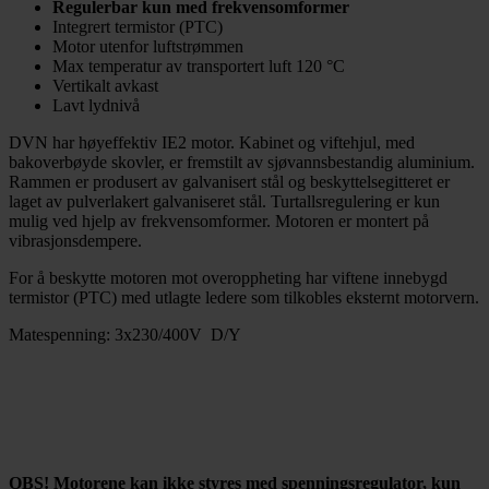
Regulerbar kun med frekvensomformer
Integrert termistor (PTC)
Motor utenfor luftstrømmen
Max temperatur av transportert luft 120 °C
Vertikalt avkast
Lavt lydnivå
DVN har høyeffektiv IE2 motor. Kabinet og viftehjul, med
bakoverbøyde skovler, er fremstilt av sjøvannsbestandig aluminium.
Rammen er produsert av galvanisert stål og beskyttelsegitteret er
laget av pulverlakert galvaniseret stål. Turtallsregulering er kun
mulig ved hjelp av frekvensomformer. Motoren er montert på
vibrasjonsdempere.
For å beskytte motoren mot overoppheting har viftene innebygd
termistor (PTC) med utlagte ledere som tilkobles eksternt motorvern.
Matespenning: 3x230/400V D/Y
OBS! Motorene kan ikke styres med spenningsregulator, kun