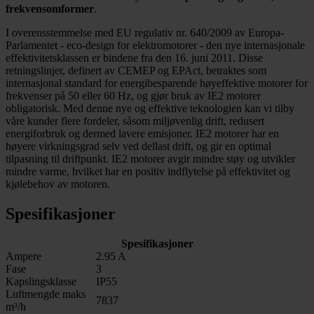
frekvensomformer
.
I overensstemmelse med EU regulativ nr. 640/2009 av Europa-
Parlamentet - eco-design for elektromotorer - den nye internasjonale
effektivitetsklassen er bindene fra den 16. juni 2011. Disse
retningslinjer, definert av CEMEP og EPAct, betraktes som
internasjonal standard for energibesparende høyeffektive motorer for
frekvenser på 50 eller 60 Hz, og gjør bruk av IE2 motorer
obligatorisk. Med denne nye og effektive teknologien kan vi tilby
våre kunder flere fordeler, såsom miljøvenlig drift, redusert
energiforbruk og dermed lavere emisjoner. IE2 motorer har en
høyere virkningsgrad selv ved dellast drift, og gir en optimal
tilpasning til driftpunkt. IE2 motorer avgir mindre støy og utvikler
mindre varme, hvilket har en positiv indflytelse på effektivitet og
kjølebehov av motoren.
Spesifikasjoner
Spesifikasjoner
Ampere
2.95 A
Fase
3
Kapslingsklasse
IP55
Luftmengde maks
7837
m³/h