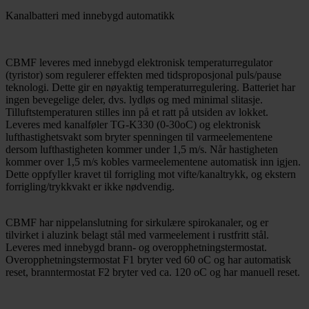
Kanalbatteri med innebygd automatikk
CBMF leveres med innebygd elektronisk temperaturregulator
(tyristor) som regulerer effekten med tidsproposjonal puls/pause
teknologi. Dette gir en nøyaktig temperaturregulering. Batteriet har
ingen bevegelige deler, dvs. lydløs og med minimal slitasje.
Tilluftstemperaturen stilles inn på et ratt på utsiden av lokket.
Leveres med kanalføler TG-K330 (0-30oC) og elektronisk
lufthastighetsvakt som bryter spenningen til varmeelementene
dersom lufthastigheten kommer under 1,5 m/s. Når hastigheten
kommer over 1,5 m/s kobles varmeelementene automatisk inn igjen.
Dette oppfyller kravet til forrigling mot vifte/kanaltrykk, og ekstern
forrigling/trykkvakt er ikke nødvendig.
CBMF har nippelanslutning for sirkulære spirokanaler, og er
tilvirket i aluzink belagt stål med varmeelement i rustfritt stål.
Leveres med innebygd brann- og overopphetningstermostat.
Overopphetningstermostat F1 bryter ved 60 oC og har automatisk
reset, branntermostat F2 bryter ved ca. 120 oC og har manuell reset.