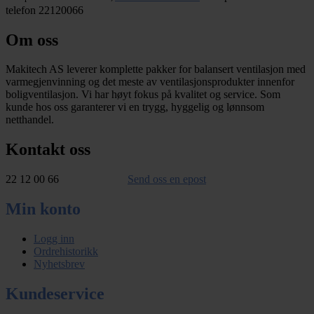
telefon 22120066
Om oss
Makitech AS leverer komplette pakker for balansert ventilasjon med
varmegjenvinning og det meste av ventilasjonsprodukter innenfor
boligventilasjon. Vi har høyt fokus på kvalitet og service. Som
kunde hos oss garanterer vi en trygg, hyggelig og lønnsom
netthandel.
Kontakt oss
22 12 00 66
Send oss en epost
Min konto
Logg inn
Ordrehistorikk
Nyhetsbrev
Kundeservice